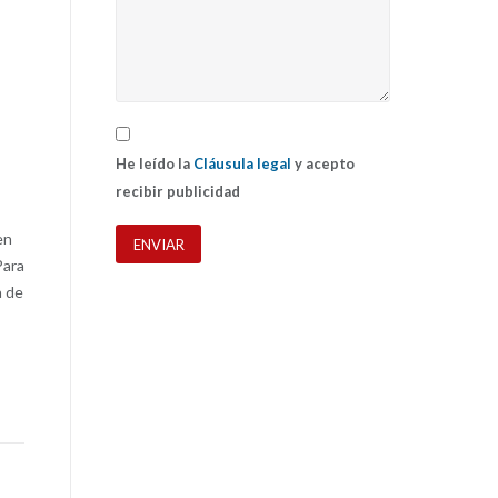
He leído la
Cláusula legal
y acepto
recibir publicidad
en
Para
a de