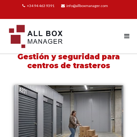
+34 94 463 9391
info@allboxmanager.com
Gestión y seguridad para
centros de trasteros