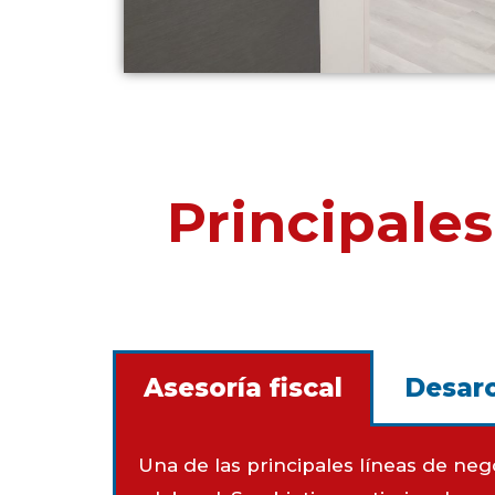
Principale
Asesoría fiscal
Desaro
Una de las principales líneas de ne