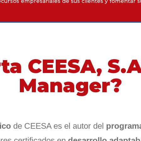
 recursos empresariales de sus clientes y fomentar 
ta CEESA, S.A.
Manager?
ico
de CEESA es el autor del
programa
res certificados en
desarrollo adaptab