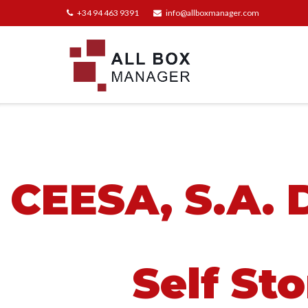
+34 94 463 9391
info@allboxmanager.com
CEESA, S.A. 
Self St