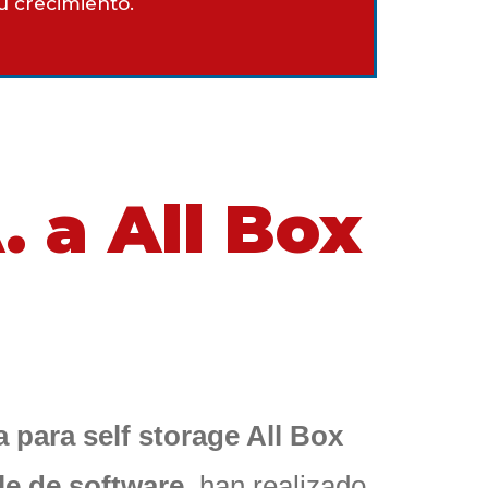
su crecimiento.
 a All Box
 para self storage All Box
le de software
, han realizado