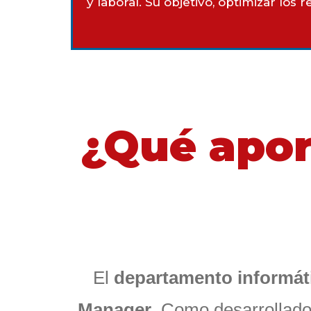
y laboral. Su objetivo, optimizar los
¿Qué apor
El
departamento informát
Manager
. Como desarrollado