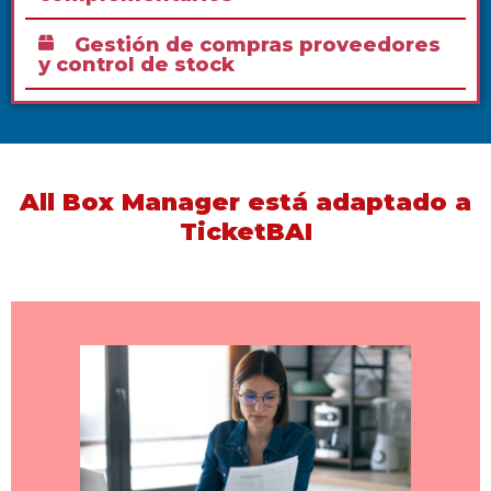
Gestión de compras proveedores
y control de stock
All Box Manager está adaptado a
TicketBAI