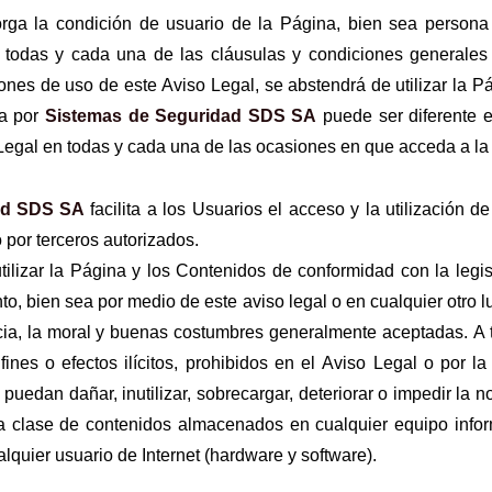
rga la condición de usuario de la Página, bien sea persona fí
 todas y cada una de las cláusulas y condiciones generales 
ones de uso de este Aviso Legal, se abstendrá de utilizar la P
da por
Sistemas de Seguridad SDS SA
puede ser diferente 
o Legal en todas y cada una de las ocasiones en que acceda a la
ad SDS SA
facilita a los Usuarios el acceso y la utilización
 por terceros autorizados.
lizar la Página y los Contenidos de conformidad con la legisl
to, bien sea por medio de este aviso legal o en cualquier otro 
a, la moral y buenas costumbres generalmente aceptadas. A ta
ines o efectos ilícitos, prohibidos en el Aviso Legal o por la
puedan dañar, inutilizar, sobrecargar, deteriorar o impedir la n
da clase de contenidos almacenados en cualquier equipo infor
alquier usuario de Internet (hardware y software).