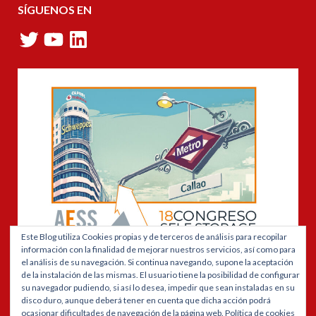
SÍGUENOS EN
Twitter
YouTube
LinkedIn
Este Blog utiliza Cookies propias y de terceros de análisis para recopilar
información con la finalidad de mejorar nuestros servicios, así como para
el análisis de su navegación. Si continua navegando, supone la aceptación
de la instalación de las mismas. El usuario tiene la posibilidad de configurar
Patrocinador de la Feria anual de Proveedores de la AESS
su navegador pudiendo, si así lo desea, impedir que sean instaladas en su
disco duro, aunque deberá tener en cuenta que dicha acción podrá
ocasionar dificultades de navegación de la página web.
Política de cookies